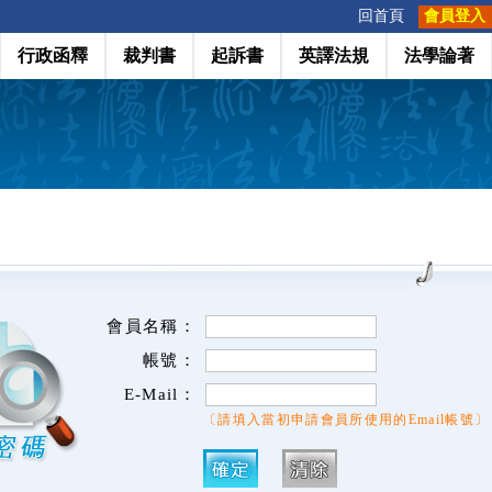
:::
回首頁
會員登入
行政函釋
裁判書
起訴書
英譯法規
法學論著
會員名稱：
帳號：
E-Mail：
〔請填入當初申請會員所使用的Email帳號〕