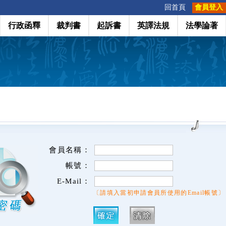
:::
回首頁
會員登入
行政函釋
裁判書
起訴書
英譯法規
法學論著
會員名稱：
帳號：
E-Mail：
〔請填入當初申請會員所使用的Email帳號〕