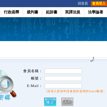
:::
回首頁
會員登入
行政函釋
裁判書
起訴書
英譯法規
法學論著
會員名稱：
帳號：
E-Mail：
〔請填入當初申請會員所使用的Email帳號〕