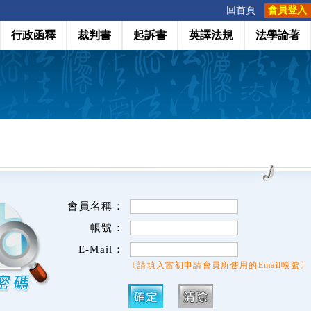
:::
回首頁
會員登入
行政函釋
裁判書
起訴書
英譯法規
法學論著
會員名稱：
帳號：
E-Mail：
〔請填入當初申請會員所使用的Email帳號〕