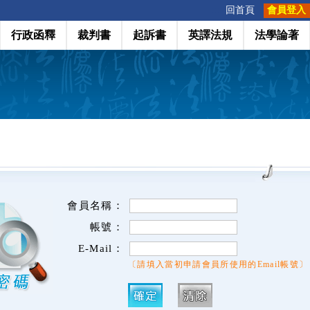
:::
回首頁
會員登入
行政函釋
裁判書
起訴書
英譯法規
法學論著
會員名稱：
帳號：
E-Mail：
〔請填入當初申請會員所使用的Email帳號〕