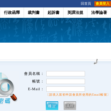
:::
回首頁
會員登入
行政函釋
裁判書
起訴書
英譯法規
法學論著
會員名稱：
帳號：
E-Mail：
〔請填入當初申請會員所使用的Email帳號〕