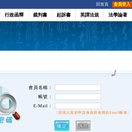
:::
回首頁
會員登入
行政函釋
裁判書
起訴書
英譯法規
法學論著
會員名稱：
帳號：
E-Mail：
〔請填入當初申請會員所使用的Email帳號〕