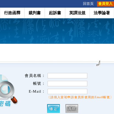
:::
回首頁
會員登入
行政函釋
裁判書
起訴書
英譯法規
法學論著
會員名稱：
帳號：
E-Mail：
〔請填入當初申請會員所使用的Email帳號〕