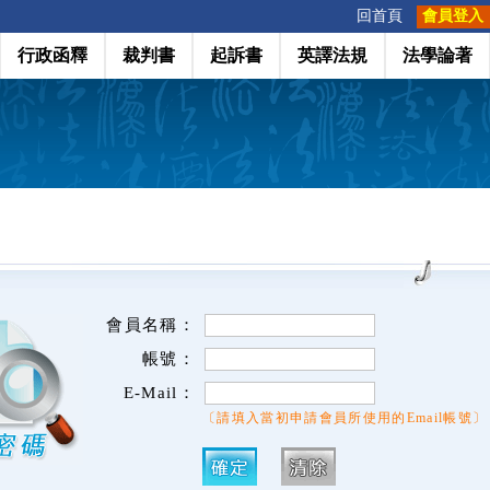
:::
回首頁
會員登入
行政函釋
裁判書
起訴書
英譯法規
法學論著
會員名稱：
帳號：
E-Mail：
〔請填入當初申請會員所使用的Email帳號〕