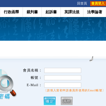
:::
回首頁
會員登入
行政函釋
裁判書
起訴書
英譯法規
法學論著
會員名稱：
帳號：
E-Mail：
〔請填入當初申請會員所使用的Email帳號〕