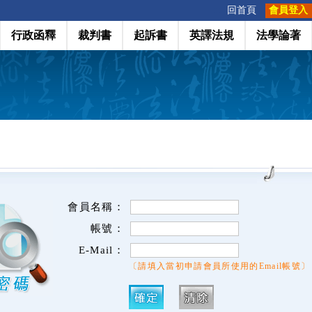
:::
回首頁
會員登入
行政函釋
裁判書
起訴書
英譯法規
法學論著
會員名稱：
帳號：
E-Mail：
〔請填入當初申請會員所使用的Email帳號〕