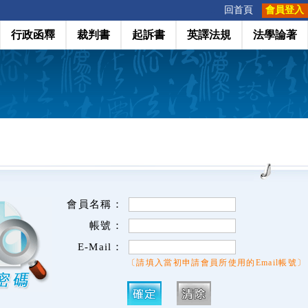
:::
回首頁
會員登入
行政函釋
裁判書
起訴書
英譯法規
法學論著
會員名稱：
帳號：
E-Mail：
〔請填入當初申請會員所使用的Email帳號〕