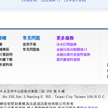
[
勾選說明
] [
忘記密碼？
] [
立即加入會員
]
授權
常見問題
更多服務
著
使用手冊
法令訂閱服務
權專區
常見問題集
金融法規自動關連AI
計算說明
金融法遵外規資料服務
約書下載
裁判書資料服務
本資料表
04 台北市中山區南京東路二段 150 號 6 樓
.,No.150,Sec.2,Nanjing E. RD., Taipei City Taiwan 104,R.O.C.
網站智慧財產權為法源資訊股份有限公司所有