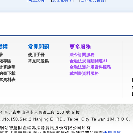
[
勾選說明
] [
忘記密碼？
] [
立即加入會員
]
授權
常見問題
更多服務
著
使用手冊
法令訂閱服務
權專區
常見問題集
金融法規自動關連AI
計算說明
金融法遵外規資料服務
約書下載
裁判書資料服務
本資料表
04 台北市中山區南京東路二段 150 號 6 樓
.,No.150,Sec.2,Nanjing E. RD., Taipei City Taiwan 104,R.O.C.
網站智慧財產權為法源資訊股份有限公司所有