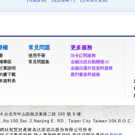
[
勾選說明
] [
忘記密碼？
] [
立即加入會員
]
授權
常見問題
更多服務
著
使用手冊
法令訂閱服務
權專區
常見問題集
金融法規自動關連AI
計算說明
金融法遵外規資料服務
約書下載
裁判書資料服務
本資料表
04 台北市中山區南京東路二段 150 號 6 樓
.,No.150,Sec.2,Nanjing E. RD., Taipei City Taiwan 104,R.O.C.
網站智慧財產權為法源資訊股份有限公司所有