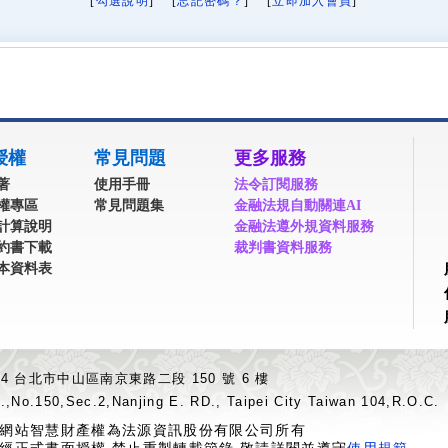
[
勾選說明
] [
忘記密碼？
] [
立即加入會員
]
授權
常見問題
更多服務
著
使用手冊
法令訂閱服務
權專區
常見問題集
金融法規自動關連AI
計算說明
金融法遵外規資料服務
約書下載
裁判書資料服務
本資料表
04 台北市中山區南京東路二段 150 號 6 樓
.,No.150,Sec.2,Nanjing E. RD., Taipei City Taiwan 104,R.O.C.
網站智慧財產權為法源資訊股份有限公司所有