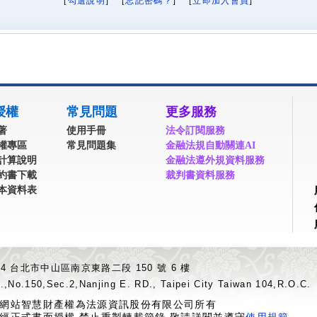
[
勾選說明
] [
忘記密碼？
] [
立即加入會員
]
授權
常見問題
更多服務
著
使用手冊
法令訂閱服務
權專區
常見問題集
金融法規自動關連AI
計算說明
金融法遵外規資料服務
約書下載
裁判書資料服務
本資料表
04 台北市中山區南京東路二段 150 號 6 樓
.,No.150,Sec.2,Nanjing E. RD., Taipei City Taiwan 104,R.O.C.
網站智慧財產權為法源資訊股份有限公司所有