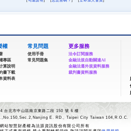
[
勾選說明
] [
忘記密碼？
] [
立即加入會員
]
授權
常見問題
更多服務
著
使用手冊
法令訂閱服務
權專區
常見問題集
金融法規自動關連AI
計算說明
金融法遵外規資料服務
約書下載
裁判書資料服務
本資料表
04 台北市中山區南京東路二段 150 號 6 樓
.,No.150,Sec.2,Nanjing E. RD., Taipei City Taiwan 104,R.O.C.
網站智慧財產權為法源資訊股份有限公司所有