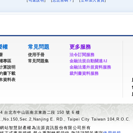
[
勾選說明
] [
忘記密碼？
] [
立即加入會員
]
授權
常見問題
更多服務
著
使用手冊
法令訂閱服務
權專區
常見問題集
金融法規自動關連AI
計算說明
金融法遵外規資料服務
約書下載
裁判書資料服務
本資料表
04 台北市中山區南京東路二段 150 號 6 樓
.,No.150,Sec.2,Nanjing E. RD., Taipei City Taiwan 104,R.O.C.
網站智慧財產權為法源資訊股份有限公司所有