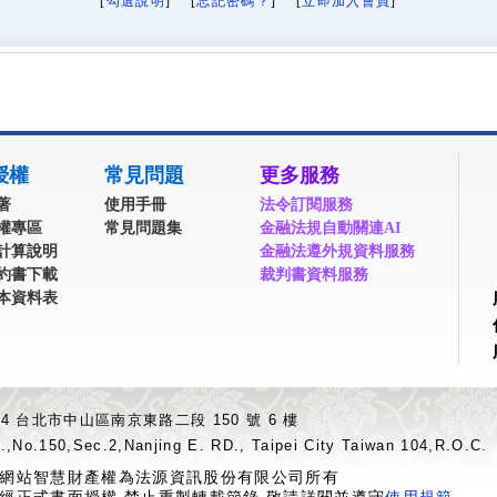
[
勾選說明
] [
忘記密碼？
] [
立即加入會員
]
授權
常見問題
更多服務
著
使用手冊
法令訂閱服務
權專區
常見問題集
金融法規自動關連AI
計算說明
金融法遵外規資料服務
約書下載
裁判書資料服務
本資料表
04 台北市中山區南京東路二段 150 號 6 樓
.,No.150,Sec.2,Nanjing E. RD., Taipei City Taiwan 104,R.O.C.
網站智慧財產權為法源資訊股份有限公司所有