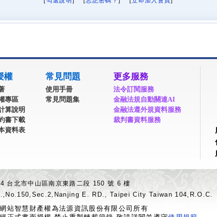
[
勾選說明
] [
忘記密碼？
] [
立即加入會員
]
授權
常見問題
更多服務
著
使用手冊
法令訂閱服務
權專區
常見問題集
金融法規自動關連AI
計算說明
金融法遵外規資料服務
約書下載
裁判書資料服務
本資料表
04 台北市中山區南京東路二段 150 號 6 樓
.,No.150,Sec.2,Nanjing E. RD., Taipei City Taiwan 104,R.O.C.
網站智慧財產權為法源資訊股份有限公司所有