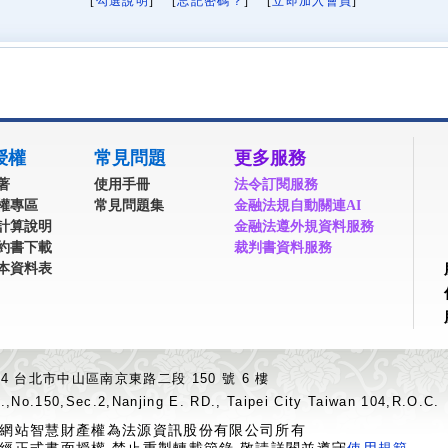
[
勾選說明
] [
忘記密碼？
] [
立即加入會員
]
授權
常見問題
更多服務
著
使用手冊
法令訂閱服務
權專區
常見問題集
金融法規自動關連AI
計算說明
金融法遵外規資料服務
約書下載
裁判書資料服務
本資料表
04 台北市中山區南京東路二段 150 號 6 樓
.,No.150,Sec.2,Nanjing E. RD., Taipei City Taiwan 104,R.O.C.
網站智慧財產權為法源資訊股份有限公司所有