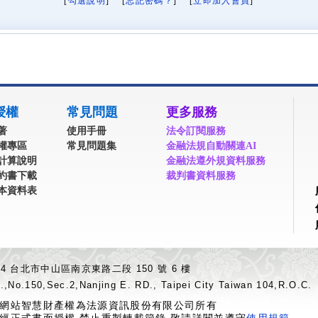
[
勾選說明
] [
忘記密碼？
] [
立即加入會員
]
授權
常見問題
更多服務
著
使用手冊
法令訂閱服務
權專區
常見問題集
金融法規自動關連AI
計算說明
金融法遵外規資料服務
約書下載
裁判書資料服務
本資料表
04 台北市中山區南京東路二段 150 號 6 樓
.,No.150,Sec.2,Nanjing E. RD., Taipei City Taiwan 104,R.O.C.
網站智慧財產權為法源資訊股份有限公司所有