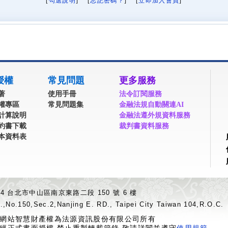
[
勾選說明
] [
忘記密碼？
] [
立即加入會員
]
授權
常見問題
更多服務
著
使用手冊
法令訂閱服務
權專區
常見問題集
金融法規自動關連AI
計算說明
金融法遵外規資料服務
約書下載
裁判書資料服務
本資料表
04 台北市中山區南京東路二段 150 號 6 樓
.,No.150,Sec.2,Nanjing E. RD., Taipei City Taiwan 104,R.O.C.
網站智慧財產權為法源資訊股份有限公司所有