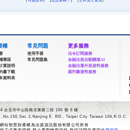
[
勾選說明
] [
忘記密碼？
] [
立即加入會員
]
授權
常見問題
更多服務
著
使用手冊
法令訂閱服務
權專區
常見問題集
金融法規自動關連AI
計算說明
金融法遵外規資料服務
約書下載
裁判書資料服務
本資料表
04 台北市中山區南京東路二段 150 號 6 樓
.,No.150,Sec.2,Nanjing E. RD., Taipei City Taiwan 104,R.O.C.
網站智慧財產權為法源資訊股份有限公司所有