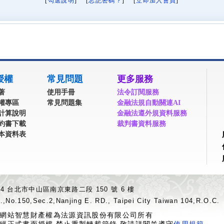
[
勾選說明
] [
忘記密碼？
] [
立即加入會員
]
授權
常見問題
更多服務
著
使用手冊
法令訂閱服務
權專區
常見問題集
金融法規自動關連AI
計算說明
金融法遵外規資料服務
約書下載
裁判書資料服務
本資料表
04 台北市中山區南京東路二段 150 號 6 樓
.,No.150,Sec.2,Nanjing E. RD., Taipei City Taiwan 104,R.O.C.
網站智慧財產權為法源資訊股份有限公司所有