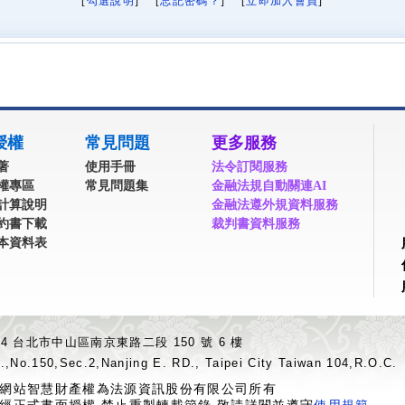
[
勾選說明
] [
忘記密碼？
] [
立即加入會員
]
授權
常見問題
更多服務
著
使用手冊
法令訂閱服務
權專區
常見問題集
金融法規自動關連AI
計算說明
金融法遵外規資料服務
約書下載
裁判書資料服務
本資料表
04 台北市中山區南京東路二段 150 號 6 樓
.,No.150,Sec.2,Nanjing E. RD., Taipei City Taiwan 104,R.O.C.
網站智慧財產權為法源資訊股份有限公司所有