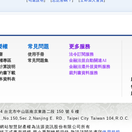
[
勾選說明
] [
忘記密碼？
] [
立即加入會員
]
授權
常見問題
更多服務
著
使用手冊
法令訂閱服務
權專區
常見問題集
金融法規自動關連AI
計算說明
金融法遵外規資料服務
約書下載
裁判書資料服務
本資料表
04 台北市中山區南京東路二段 150 號 6 樓
.,No.150,Sec.2,Nanjing E. RD., Taipei City Taiwan 104,R.O.C.
網站智慧財產權為法源資訊股份有限公司所有