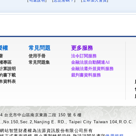
[
勾選說明
] [
忘記密碼？
] [
立即加入會員
]
授權
常見問題
更多服務
著
使用手冊
法令訂閱服務
權專區
常見問題集
金融法規自動關連AI
計算說明
金融法遵外規資料服務
約書下載
裁判書資料服務
本資料表
04 台北市中山區南京東路二段 150 號 6 樓
.,No.150,Sec.2,Nanjing E. RD., Taipei City Taiwan 104,R.O.C.
網站智慧財產權為法源資訊股份有限公司所有