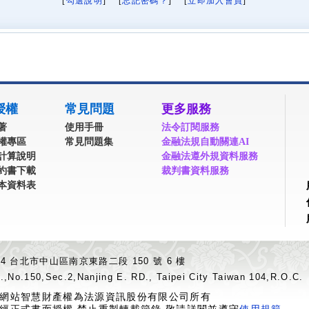
[
勾選說明
] [
忘記密碼？
] [
立即加入會員
]
授權
常見問題
更多服務
著
使用手冊
法令訂閱服務
權專區
常見問題集
金融法規自動關連AI
計算說明
金融法遵外規資料服務
約書下載
裁判書資料服務
本資料表
04 台北市中山區南京東路二段 150 號 6 樓
.,No.150,Sec.2,Nanjing E. RD., Taipei City Taiwan 104,R.O.C.
網站智慧財產權為法源資訊股份有限公司所有