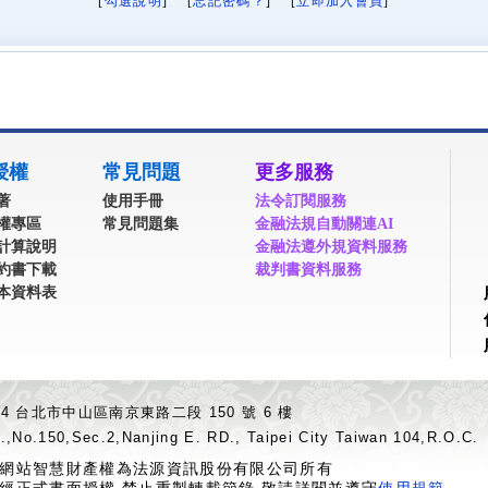
[
勾選說明
] [
忘記密碼？
] [
立即加入會員
]
授權
常見問題
更多服務
著
使用手冊
法令訂閱服務
權專區
常見問題集
金融法規自動關連AI
計算說明
金融法遵外規資料服務
約書下載
裁判書資料服務
本資料表
04 台北市中山區南京東路二段 150 號 6 樓
.,No.150,Sec.2,Nanjing E. RD., Taipei City Taiwan 104,R.O.C.
網站智慧財產權為法源資訊股份有限公司所有