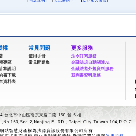
[
勾選說明
] [
忘記密碼？
] [
立即加入會員
]
授權
常見問題
更多服務
著
使用手冊
法令訂閱服務
權專區
常見問題集
金融法規自動關連AI
計算說明
金融法遵外規資料服務
約書下載
裁判書資料服務
本資料表
04 台北市中山區南京東路二段 150 號 6 樓
.,No.150,Sec.2,Nanjing E. RD., Taipei City Taiwan 104,R.O.C.
網站智慧財產權為法源資訊股份有限公司所有