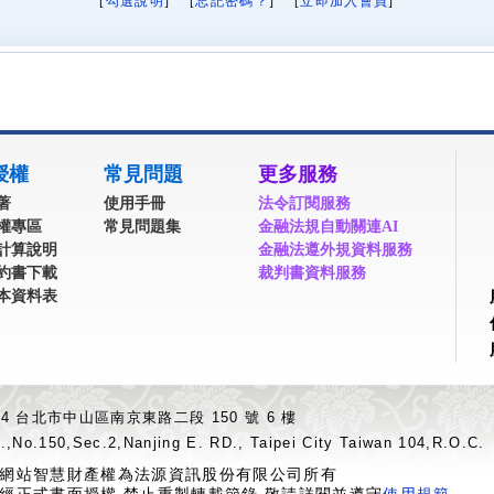
[
勾選說明
] [
忘記密碼？
] [
立即加入會員
]
授權
常見問題
更多服務
著
使用手冊
法令訂閱服務
權專區
常見問題集
金融法規自動關連AI
計算說明
金融法遵外規資料服務
約書下載
裁判書資料服務
本資料表
04 台北市中山區南京東路二段 150 號 6 樓
.,No.150,Sec.2,Nanjing E. RD., Taipei City Taiwan 104,R.O.C.
網站智慧財產權為法源資訊股份有限公司所有