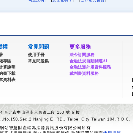
[
勾選說明
] [
忘記密碼？
] [
立即加入會員
]
授權
常見問題
更多服務
著
使用手冊
法令訂閱服務
權專區
常見問題集
金融法規自動關連AI
計算說明
金融法遵外規資料服務
約書下載
裁判書資料服務
本資料表
04 台北市中山區南京東路二段 150 號 6 樓
.,No.150,Sec.2,Nanjing E. RD., Taipei City Taiwan 104,R.O.C.
網站智慧財產權為法源資訊股份有限公司所有