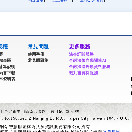
[
勾選說明
] [
忘記密碼？
] [
立即加入會員
]
授權
常見問題
更多服務
著
使用手冊
法令訂閱服務
權專區
常見問題集
金融法規自動關連AI
計算說明
金融法遵外規資料服務
約書下載
裁判書資料服務
本資料表
04 台北市中山區南京東路二段 150 號 6 樓
.,No.150,Sec.2,Nanjing E. RD., Taipei City Taiwan 104,R.O.C.
網站智慧財產權為法源資訊股份有限公司所有