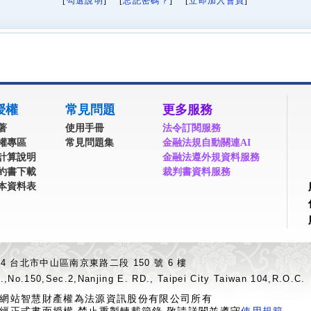
[
勾選說明
] [
忘記密碼？
] [
立即加入會員
]
授權
常見問題
更多服務
著
使用手冊
法令訂閱服務
權專區
常見問題集
金融法規自動關連AI
計算說明
金融法遵外規資料服務
約書下載
裁判書資料服務
本資料表
04 台北市中山區南京東路二段 150 號 6 樓
.,No.150,Sec.2,Nanjing E. RD., Taipei City Taiwan 104,R.O.C.
網站智慧財產權為法源資訊股份有限公司所有