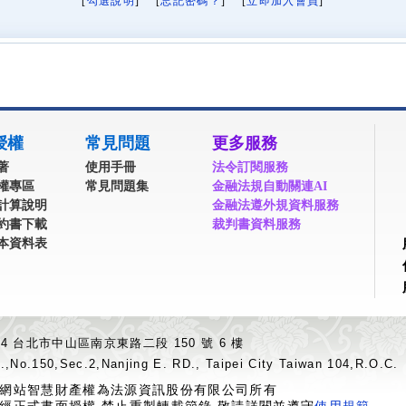
[
勾選說明
] [
忘記密碼？
] [
立即加入會員
]
授權
常見問題
更多服務
著
使用手冊
法令訂閱服務
權專區
常見問題集
金融法規自動關連AI
計算說明
金融法遵外規資料服務
約書下載
裁判書資料服務
本資料表
04 台北市中山區南京東路二段 150 號 6 樓
.,No.150,Sec.2,Nanjing E. RD., Taipei City Taiwan 104,R.O.C.
網站智慧財產權為法源資訊股份有限公司所有