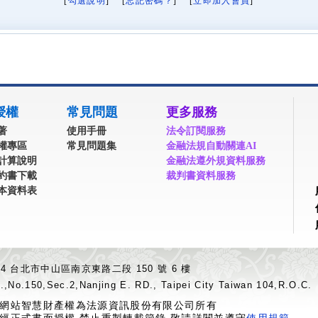
[
勾選說明
] [
忘記密碼？
] [
立即加入會員
]
授權
常見問題
更多服務
著
使用手冊
法令訂閱服務
權專區
常見問題集
金融法規自動關連AI
計算說明
金融法遵外規資料服務
約書下載
裁判書資料服務
本資料表
04 台北市中山區南京東路二段 150 號 6 樓
.,No.150,Sec.2,Nanjing E. RD., Taipei City Taiwan 104,R.O.C.
網站智慧財產權為法源資訊股份有限公司所有