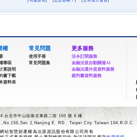
[
勾選說明
] [
忘記密碼？
] [
立即加入會員
]
授權
常見問題
更多服務
著
使用手冊
法令訂閱服務
權專區
常見問題集
金融法規自動關連AI
計算說明
金融法遵外規資料服務
約書下載
裁判書資料服務
本資料表
04 台北市中山區南京東路二段 150 號 6 樓
.,No.150,Sec.2,Nanjing E. RD., Taipei City Taiwan 104,R.O.C.
網站智慧財產權為法源資訊股份有限公司所有