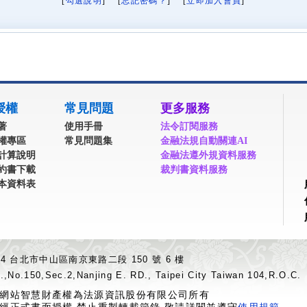
[
勾選說明
] [
忘記密碼？
] [
立即加入會員
]
授權
常見問題
更多服務
著
使用手冊
法令訂閱服務
權專區
常見問題集
金融法規自動關連AI
計算說明
金融法遵外規資料服務
約書下載
裁判書資料服務
本資料表
04 台北市中山區南京東路二段 150 號 6 樓
.,No.150,Sec.2,Nanjing E. RD., Taipei City Taiwan 104,R.O.C.
網站智慧財產權為法源資訊股份有限公司所有