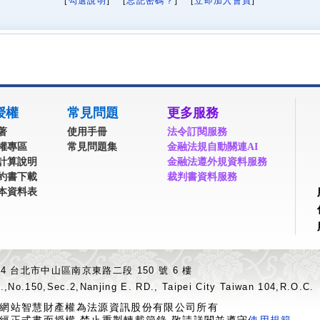
[
勾選說明
] [
忘記密碼？
] [
立即加入會員
]
授權
常見問題
更多服務
著
使用手冊
法令訂閱服務
權專區
常見問題集
金融法規自動關連AI
計算說明
金融法遵外規資料服務
約書下載
裁判書資料服務
本資料表
04 台北市中山區南京東路二段 150 號 6 樓
.,No.150,Sec.2,Nanjing E. RD., Taipei City Taiwan 104,R.O.C.
網站智慧財產權為法源資訊股份有限公司所有