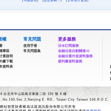
[
勾選說明
] [
忘記密碼？
] [
立即加入會員
]
授權
常見問題
更多服務
著
使用手冊
法令訂閱服務
權專區
常見問題集
金融法規自動關連AI
計算說明
金融法遵外規資料服務
約書下載
裁判書資料服務
本資料表
04 台北市中山區南京東路二段 150 號 6 樓
.,No.150,Sec.2,Nanjing E. RD., Taipei City Taiwan 104,R.O.C.
網站智慧財產權為法源資訊股份有限公司所有