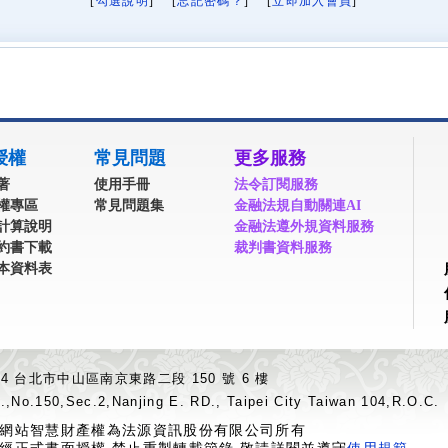
[
勾選說明
] [
忘記密碼？
] [
立即加入會員
]
授權
常見問題
更多服務
著
使用手冊
法令訂閱服務
權專區
常見問題集
金融法規自動關連AI
計算說明
金融法遵外規資料服務
約書下載
裁判書資料服務
本資料表
04 台北市中山區南京東路二段 150 號 6 樓
.,No.150,Sec.2,Nanjing E. RD., Taipei City Taiwan 104,R.O.C.
網站智慧財產權為法源資訊股份有限公司所有