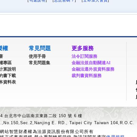
[
勾選說明
] [
忘記密碼？
] [
立即加入會員
]
授權
常見問題
更多服務
著
使用手冊
法令訂閱服務
權專區
常見問題集
金融法規自動關連AI
計算說明
金融法遵外規資料服務
約書下載
裁判書資料服務
本資料表
04 台北市中山區南京東路二段 150 號 6 樓
.,No.150,Sec.2,Nanjing E. RD., Taipei City Taiwan 104,R.O.C.
網站智慧財產權為法源資訊股份有限公司所有