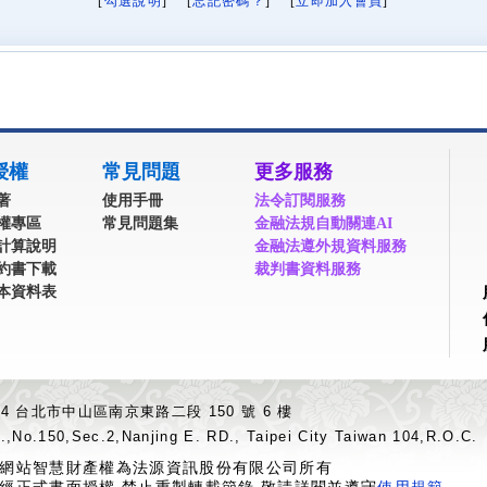
[
勾選說明
] [
忘記密碼？
] [
立即加入會員
]
授權
常見問題
更多服務
著
使用手冊
法令訂閱服務
權專區
常見問題集
金融法規自動關連AI
計算說明
金融法遵外規資料服務
約書下載
裁判書資料服務
本資料表
04 台北市中山區南京東路二段 150 號 6 樓
.,No.150,Sec.2,Nanjing E. RD., Taipei City Taiwan 104,R.O.C.
網站智慧財產權為法源資訊股份有限公司所有