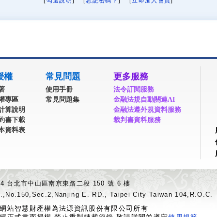
[
勾選說明
] [
忘記密碼？
] [
立即加入會員
]
授權
常見問題
更多服務
著
使用手冊
法令訂閱服務
權專區
常見問題集
金融法規自動關連AI
計算說明
金融法遵外規資料服務
約書下載
裁判書資料服務
本資料表
04 台北市中山區南京東路二段 150 號 6 樓
.,No.150,Sec.2,Nanjing E. RD., Taipei City Taiwan 104,R.O.C.
網站智慧財產權為法源資訊股份有限公司所有