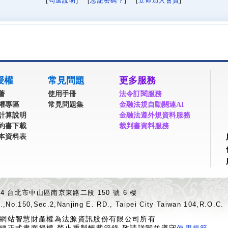
[
勾選說明
] [
忘記密碼？
] [
立即加入會員
]
授權
常見問題
更多服務
著
使用手冊
法令訂閱服務
權專區
常見問題集
金融法規自動關連AI
計算說明
金融法遵外規資料服務
約書下載
裁判書資料服務
本資料表
04 台北市中山區南京東路二段 150 號 6 樓
.,No.150,Sec.2,Nanjing E. RD., Taipei City Taiwan 104,R.O.C.
網站智慧財產權為法源資訊股份有限公司所有