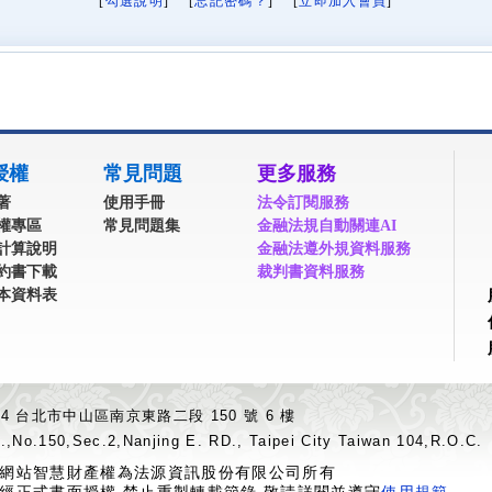
[
勾選說明
] [
忘記密碼？
] [
立即加入會員
]
授權
常見問題
更多服務
著
使用手冊
法令訂閱服務
權專區
常見問題集
金融法規自動關連AI
計算說明
金融法遵外規資料服務
約書下載
裁判書資料服務
本資料表
04 台北市中山區南京東路二段 150 號 6 樓
.,No.150,Sec.2,Nanjing E. RD., Taipei City Taiwan 104,R.O.C.
網站智慧財產權為法源資訊股份有限公司所有