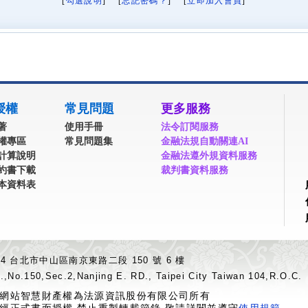
[
勾選說明
] [
忘記密碼？
] [
立即加入會員
]
授權
常見問題
更多服務
著
使用手冊
法令訂閱服務
權專區
常見問題集
金融法規自動關連AI
計算說明
金融法遵外規資料服務
約書下載
裁判書資料服務
本資料表
04 台北市中山區南京東路二段 150 號 6 樓
.,No.150,Sec.2,Nanjing E. RD., Taipei City Taiwan 104,R.O.C.
網站智慧財產權為法源資訊股份有限公司所有