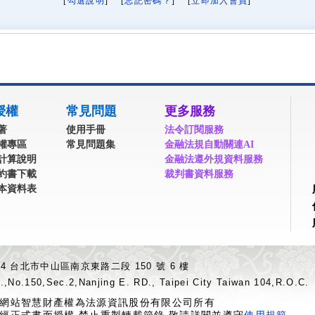
[
勾選說明
] [
忘記密碼？
] [
立即加入會員
]
授權
常見問題
更多服務
著
使用手冊
法令訂閱服務
權專區
常見問題集
金融法規自動關連AI
計算說明
金融法遵外規資料服務
約書下載
裁判書資料服務
本資料表
04 台北市中山區南京東路二段 150 號 6 樓
.,No.150,Sec.2,Nanjing E. RD., Taipei City Taiwan 104,R.O.C.
網站智慧財產權為法源資訊股份有限公司所有